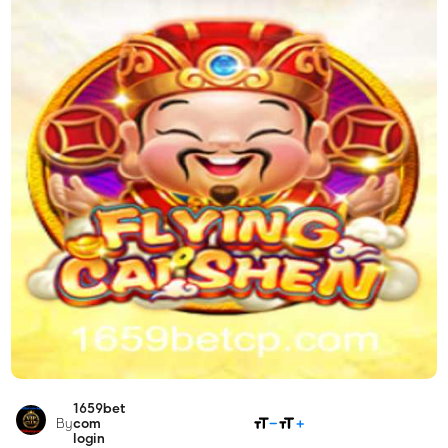
1659bet
COMPARTILHAR
By
com
login