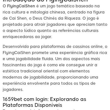
O
FlyingCaiShen
é um jogo temático baseado na
rica cultura e mitologia chinesa, centrado na figura
de Cai Shen, o Deus Chinês da Riqueza. O jogo é
projetado para atrair jogadores que apreciam tanto
o aspecto lúdico quanto as referências culturais
enriquecedoras ao jogar.
Desenvolvido para plataformas de cassinos online, o
FlyingCaiShen promete uma experiência gráfica rica
e uma jogabilidade fluida. Um dos aspectos mais
fascinantes do jogo é como ele consegue unir a
estética tradicional oriental com elementos
modernos de jogabilidade, proporcionando uma
experiência envolvente para todos os tipos de
jogadores.
1659bet com login: Explorando as
Plataformas Disponíveis