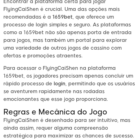
Encontrar a plataforma certa para jogar
FlyingCaiShen é crucial. Uma das opções mais
recomendadas é a
1659bet
, que oferece um
processo de login simples e seguro. As plataformas
como a 1659bet não são apenas porta de entrada
para jogos, mas também um portal para explorar
uma variedade de outros jogos de cassino com
ofertas e promoções atraentes.
Para acessar o FlyingCaiShen na plataforma
1659bet, os jogadores precisam apenas concluir um
rápido processo de
login
, permitindo que os usuários
se aventurem rapidamente nas rodadas
emocionantes que esse jogo proporciona.
Regras e Mecânica do Jogo
FlyingCaiShen é desenhado para ser intuitivo, mas
ainda assim, requer alguma compreensão
estratégica para maximizar as chances de sucesso.