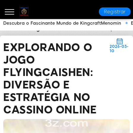
Registrar
Descubra o Fascinante Mundo de KingcraftMenomin
1659bet com login
Central de Notícias
Explorando 
EXPLORANDO O
2026-03-
10
JOGO
FLYINGCAISHEN:
DIVERSÃO E
ESTRATÉGIA NO
CASSINO ONLINE