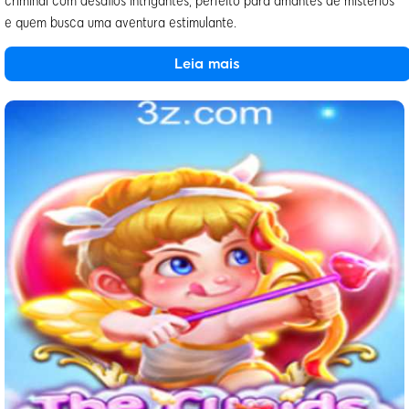
e quem busca uma aventura estimulante.
Leia mais