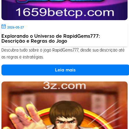
2026-05-27
Explorando o Universo de RapidGems777:
Descrição e Regras do Jogo
Descubra tudo sobre o jogo RapidGems777, desde sua descrição até
as regras e estratégias.
Leia mais