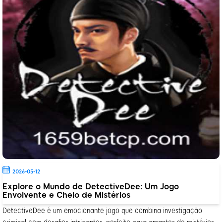
2026-05-12
Explore o Mundo de DetectiveDee: Um Jogo
Envolvente e Cheio de Mistérios
DetectiveDee é um emocionante jogo que combina investigação
criminal com desafios intrigantes, perfeito para amantes de mistérios