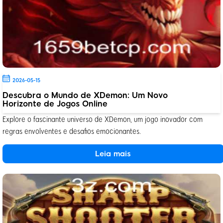
2026-05-15
Descubra o Mundo de XDemon: Um Novo
Horizonte de Jogos Online
Explore o fascinante universo de XDemon, um jogo inovador com
regras envolventes e desafios emocionantes.
Leia mais