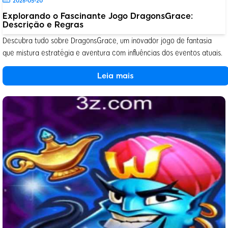
2026-05-20
Explorando o Fascinante Jogo DragonsGrace:
Descrição e Regras
Descubra tudo sobre DragonsGrace, um inovador jogo de fantasia
que mistura estratégia e aventura com influências dos eventos atuais.
Leia mais