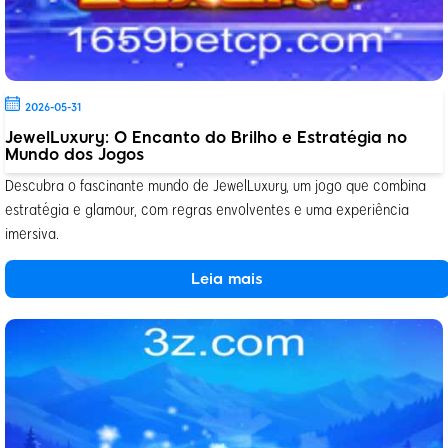
2026-05-31
JewelLuxury: O Encanto do Brilho e Estratégia no
Mundo dos Jogos
Descubra o fascinante mundo de JewelLuxury, um jogo que combina
estratégia e glamour, com regras envolventes e uma experiência
imersiva.
Leia mais