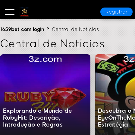
Registrar
1659bet com login
Central de Notícias
Central de Notícias
Explorando o Mundo de
Descubra o 
RubyHit: Descrição,
EyeOnTheMon
Introdução e Regras
Estratégia