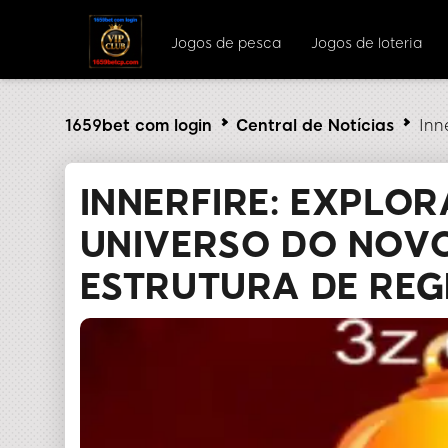
Jogos de pesca
Jogos de loteria
1659bet com login
Central de Notícias
Inn
INNERFIRE: EXPLO
UNIVERSO DO NOVO
ESTRUTURA DE RE