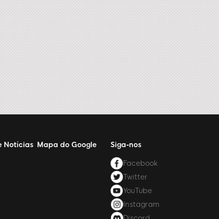
e Notícias
Mapa do Google
Siga-nos
Facebook
Twitter
YouTube
Instagram
Discord