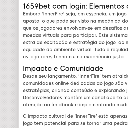
1659bet com login: Elementos
Embora 'InnerFire' seja, em essência, um jo
aposta, o que pode ser visto na mecânica do
que os jogadores envolvam-se em desafios de
moedas virtuais para participar. Este siste
extra de excitação e estratégia ao jogo, a
equidade do ambiente virtual. Tudo é regulado
os jogadores tenham uma experiência justa.
Impacto e Comunidade
Desde seu lançamento, 'InnerFire' tem atraíd
comunidades online dedicadas ao jogo são vi
estratégias, criando conteúdo e explorando j
Desenvolvedores mantêm um canal aberto de
atenção ao feedback e implementando mudan
O impacto cultural de 'InnerFire' está apena
jogo tem potencial para se tornar uma pedr