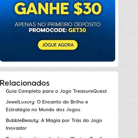
Relacionados
Guia Completo para o Jogo TreasureQuest
JewelLuxury: O Encanto do Brilho e
Estratégia no Mundo dos Jogos
BubbleBeauty: A Magia por Trás do Jogo
Inovador