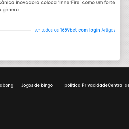
ânica inovadora coloca 'InnerFire' como um forte
o gênero.
ver todos os
1659bet com login
Artigos
sabong
Jogos de bingo
política Privacidade
Central d