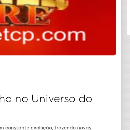
COMPARTILHAR
lho no Universo do
em constante evolução, trazendo novas