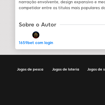
narração envolvente, design expansivo e mec
competidor entre os títulos mais populares d
Sobre o Autor
1659bet com login
Jogos de pesca
Jogos de loteria
Jogos de 