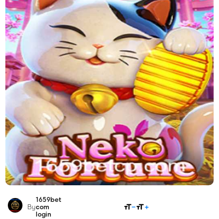
1659bet
COMPARTILHAR
By
com
login