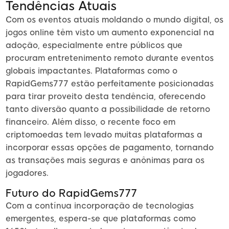
Tendências Atuais
Com os eventos atuais moldando o mundo digital, os
jogos online têm visto um aumento exponencial na
adoção, especialmente entre públicos que
procuram entretenimento remoto durante eventos
globais impactantes. Plataformas como o
RapidGems777 estão perfeitamente posicionadas
para tirar proveito desta tendência, oferecendo
tanto diversão quanto a possibilidade de retorno
financeiro. Além disso, o recente foco em
criptomoedas tem levado muitas plataformas a
incorporar essas opções de pagamento, tornando
as transações mais seguras e anônimas para os
jogadores.
Futuro do RapidGems777
Com a contínua incorporação de tecnologias
emergentes, espera-se que plataformas como