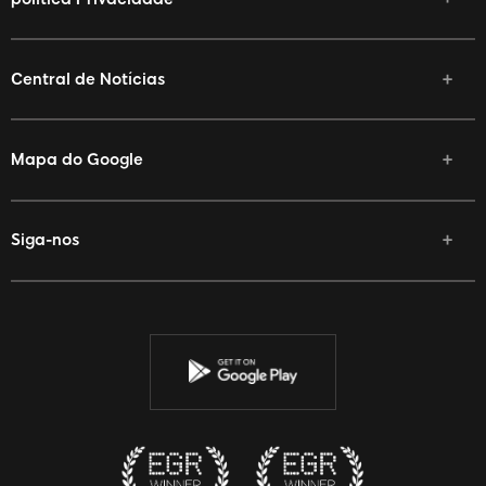
Central de Notícias
Mapa do Google
Siga-nos
Facebook
Twitter
YouTube
Instagram
Discord
Twitch
Reddit