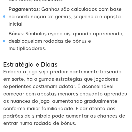
Pagamentos:
Ganhos são calculados com base
na combinação de gemas, sequência e aposta
inicial.
Bônus:
Símbolos especiais, quando aparecendo,
desbloqueiam rodadas de bônus e
multiplicadores.
Estratégia e Dicas
Embora o jogo seja predominantemente baseado
em sorte, há algumas estratégias que jogadores
experientes costumam adotar. É aconselhável
começar com apostas menores enquanto aprendeu
as nuances do jogo, aumentando gradualmente
conforme maior familiaridade. Ficar atento aos
padrões de símbolo pode aumentar as chances de
entrar numa rodada de bônus.