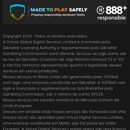
Copyright 2026. Todos os direitos reservados.
A Virtual Global Digital Services Limited é licenciada pela
Gibraltar Licensing Authority e regulamentada pelo Gibraltar
Gambling Commissioner para oferecer serviços de jogo online sob
as leis de Gibraltar (Licenças de Jogo Remoto números 112 e 113)
e não faz nenhuma representação quanto à legalidade desses
serviços em outras jurisdições.
Nossos serviços no Reino Unido são gerenciados pela 1659bet
com login, uma empresa constituída em Gibraltar. A 1659bet com
login é licenciada e regulamentada na Grã-Bretanha pela
Gambling Commission, sob o número de conta 39028.
Nossos serviços nos estados membros do Mercado Comum da
União Europeia
(exceto em estados onde nossos serviços são fornecidos sob uma
licença local) são operados pela Virtual Digital Services Limited,
uma empresa constituída em Malta, que faz parte da União
Europeia. A Virtual Digital Services Limited opera sob uma licença