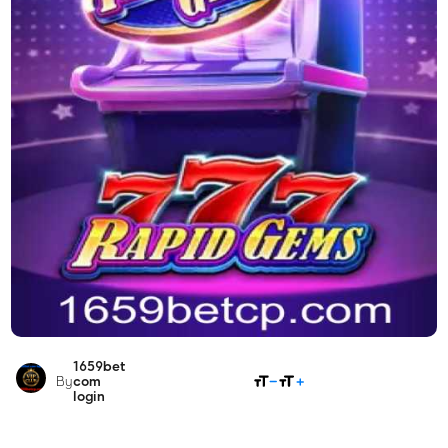
1659bet
COMPARTILHAR
By
com
login