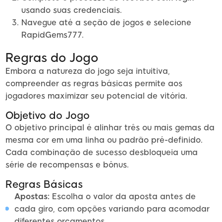
usando suas credenciais.
Navegue até a seção de jogos e selecione
RapidGems777.
Regras do Jogo
Embora a natureza do jogo seja intuitiva,
compreender as regras básicas permite aos
jogadores maximizar seu potencial de vitória.
Objetivo do Jogo
O objetivo principal é alinhar três ou mais gemas da
mesma cor em uma linha ou padrão pré-definido.
Cada combinação de sucesso desbloqueia uma
série de recompensas e bônus.
Regras Básicas
Apostas:
Escolha o valor da aposta antes de
cada giro, com opções variando para acomodar
diferentes orçamentos.