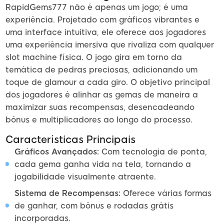
RapidGems777 não é apenas um jogo; é uma
experiência. Projetado com gráficos vibrantes e
uma interface intuitiva, ele oferece aos jogadores
uma experiência imersiva que rivaliza com qualquer
slot machine física. O jogo gira em torno da
temática de pedras preciosas, adicionando um
toque de glamour a cada giro. O objetivo principal
dos jogadores é alinhar as gemas de maneira a
maximizar suas recompensas, desencadeando
bônus e multiplicadores ao longo do processo.
Características Principais
Gráficos Avançados:
Com tecnologia de ponta,
cada gema ganha vida na tela, tornando a
jogabilidade visualmente atraente.
Sistema de Recompensas:
Oferece várias formas
de ganhar, com bônus e rodadas grátis
incorporadas.