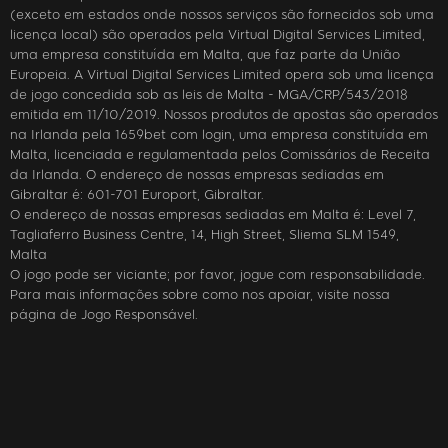
(exceto em estados onde nossos serviços são fornecidos sob uma
licença local) são operados pela Virtual Digital Services Limited,
uma empresa constituída em Malta, que faz parte da União
Europeia. A Virtual Digital Services Limited opera sob uma licença
de jogo concedida sob as leis de Malta - MGA/CRP/543/2018
emitida em 11/10/2019. Nossos produtos de apostas são operados
na Irlanda pela 1659bet com login, uma empresa constituída em
Malta, licenciada e regulamentada pelos Comissários de Receita
da Irlanda. O endereço de nossas empresas sediadas em
Gibraltar é: 601-701 Europort, Gibraltar.
O endereço de nossas empresas sediadas em Malta é: Level 7,
Tagliaferro Business Centre, 14, High Street, Sliema SLM 1549,
Malta
O jogo pode ser viciante; por favor, jogue com responsabilidade.
Para mais informações sobre como nos apoiar, visite nossa
página de Jogo Responsável.