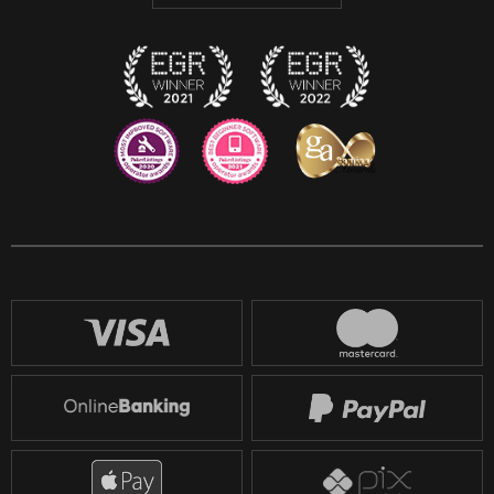
Discord
Twitch
Reddit