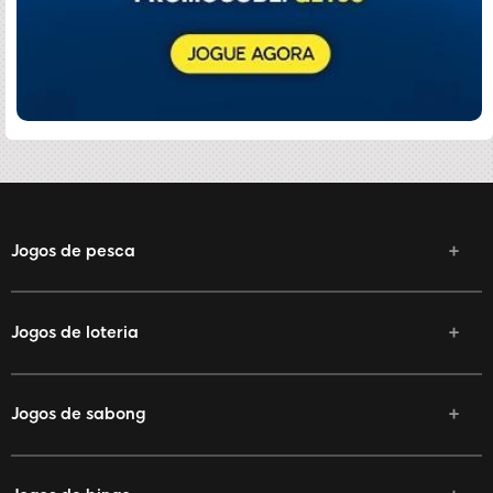
Jogos de pesca
Jogos de loteria
Jogos de sabong