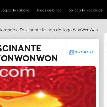
Jogos de sabong
Jogos de bingo
política Privacidade
lorando o Fascinante Mundo do Jogo WonWonWon
SCINANTE
2026-02-21
 WONWONWON