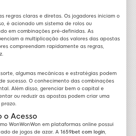
s regras claras e diretas. Os jogadores iniciam o
so, é acionado um sistema de rolos ou
ado em combinações pré-definidas. As
uenciam a multiplicação dos valores das apostas
dores compreendam rapidamente as regras,
z.
sorte, algumas mecânicas e estratégias podem
de sucesso. O conhecimento das combinações
al. Além disso, gerenciar bem o capital e
tar ou reduzir as apostas podem criar uma
 prazo.
o o Acesso
como WonWonWon em plataformas online possui
cado de jogos de azar. A
1659bet com login
,