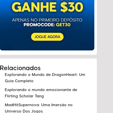
Relacionados
Explorando o Mundo de DragonHeart: Um
Guia Completo
Explorando o mundo emocionante de
Flirting Scholar Tang
MadHitSupernova: Uma Imersão no
Universo Dos Jogos