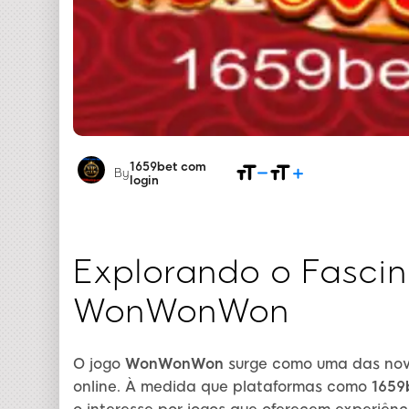
1659bet com
By
login
Explorando o Fasci
WonWonWon
O jogo
WonWonWon
surge como uma das nov
online. À medida que plataformas como
1659