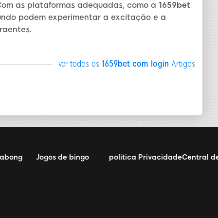
 Com as plataformas adequadas, como a
1659bet
mundo podem experimentar a excitação e a
raentes.
ver todos os
1659bet com login
Artigos
sabong
Jogos de bingo
política Privacidade
Central d